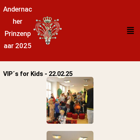
Andernac
her
Prinzenp
aar 2025
VIP´s for Kids - 22.02.25