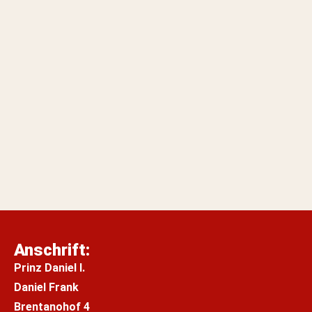
Kontakt:
Prinz Daniel I.:
M
obil: 0176-61 77 50 34
hofstaat@andernacher-prinzenpaar-2025.de
Verkehrsministerin Conny Alex:
Mobil:
0176-311 05 886
vm@andernacher-prinzenpaar-2025.de
Navigation: